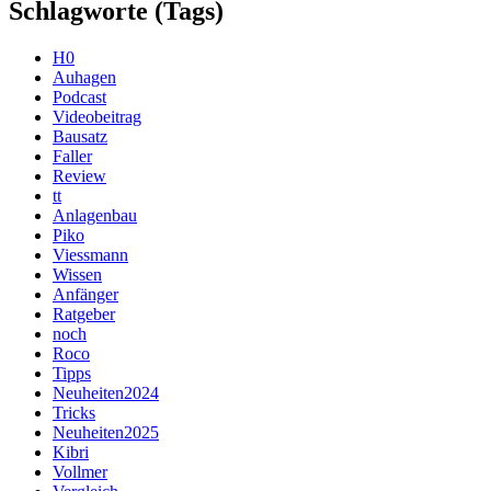
Schlagworte (Tags)
H0
Auhagen
Podcast
Videobeitrag
Bausatz
Faller
Review
tt
Anlagenbau
Piko
Viessmann
Wissen
Anfänger
Ratgeber
noch
Roco
Tipps
Neuheiten2024
Tricks
Neuheiten2025
Kibri
Vollmer