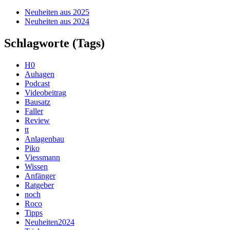
Neuheiten aus 2025
Neuheiten aus 2024
Schlagworte (Tags)
H0
Auhagen
Podcast
Videobeitrag
Bausatz
Faller
Review
tt
Anlagenbau
Piko
Viessmann
Wissen
Anfänger
Ratgeber
noch
Roco
Tipps
Neuheiten2024